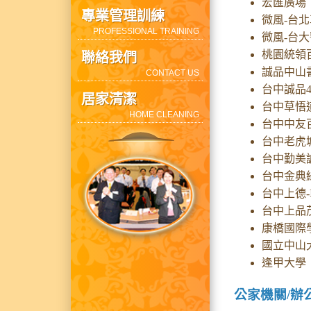
宏匯廣場
專業管理訓練
微風-台
PROFESSIONAL TRAINING
微風-台
桃園統領
聯絡我們
誠品中山
CONTACT US
台中誠品4
居家清潔
台中草悟
HOME CLEANING
台中中友
台中老虎
台中勤美
台中金典
台中上德-
台中上品茂-
康橋國際學
國立中山
逢甲大學
公家機關/辦