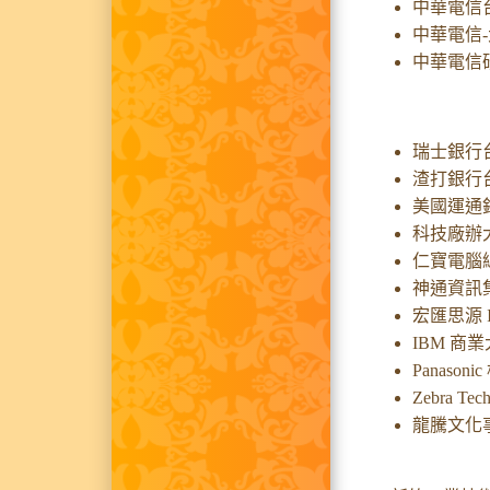
中華電信
中華電信-
中華電信
瑞士銀行
渣打銀行
美國運通
科技廠辦
仁寶電腦
神通資訊
宏匯思源 I
IBM 
Panaso
Zebra 
龍騰文化