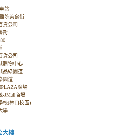
北車站
大醫院美食街
百貨公司
書街
80
道
百貨公司
城購物中心
誠品綠園道
綠園道
IPLAZA廣場
JMall商場
校(林口校區)
大學
公大樓